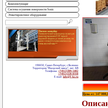
Комплектующие
Система осушения поверхности Sonic
Этикетировочное оборудование
Пневмо конвейер
Пневматический транспортер служит для
транспортирования ПЭТ-тары от
выдувной машины до линии розлива, так
как вес готовой бутылки невелик и она
очень неустойчива
196650, Санкт-Петербург, г.Колпино
Территория "Ижорский завод", лит. АВ
Телефоны:
+7(812)309-5402
+7(812)320-0310
E-mail:
info@1-kz.ru
Цена от: 147 000,0
Описа