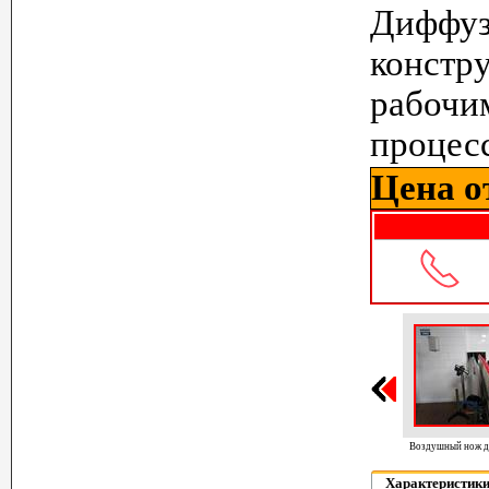
Диффуз
констр
рабоч
процес
Цена от
Воздушный нож д
Характеристик