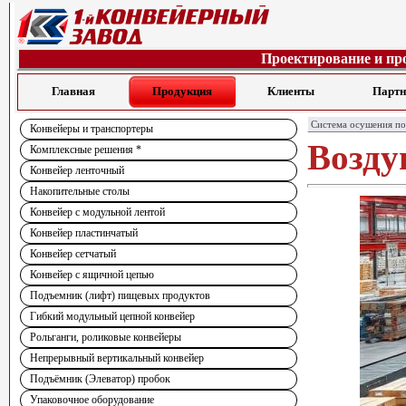
Проектирование и пр
Главная
Продукция
Клиенты
Парт
Система осушения по
Конвейеры и транспортеры
Возду
Комплексные решения *
Конвейер ленточный
Накопительные столы
Конвейер с модульной лентой
Конвейер пластинчатый
Конвейер сетчатый
Конвейер с ящичной цепью
Подъемник (лифт) пищевых продуктов
Гибкий модульный цепной конвейер
Рольганги, роликовые конвейеры
Непрерывный вертикальный конвейер
Подъёмник (Элеватор) пробок
Упаковочное оборудование