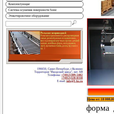
Комплектующие
Система осушения поверхности Sonic
Этикетировочное оборудование
Рольганг неприводной
Рольганги применяются для перемещения
самых разнообразных по назначению,
весу и размерам штучных грузов: деталей
машин, литейных форм, опок, ящиков,
труб, прокатных балок, досок, брусков и
т.п.
196650, Санкт-Петербург, г.Колпино
Территория "Ижорский завод", лит. АВ
Телефоны:
+7(812)309-5402
+7(812)320-0310
E-mail:
info@1-kz.ru
Цена от: 18 000,00
форма 