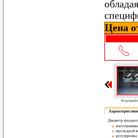
облада
специф
Цена от
Воздушный нож 150 мм
Характеристик
Диаметр входного
изготавлива
проходной в
регулировка 