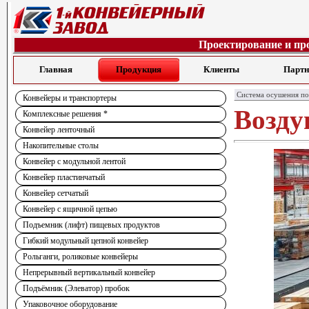
Проектирование и пр
Главная
Продукция
Клиенты
Парт
Система осушения по
Конвейеры и транспортеры
Возду
Комплексные решения *
Конвейер ленточный
Накопительные столы
Конвейер с модульной лентой
Конвейер пластинчатый
Конвейер сетчатый
Конвейер с ящичной цепью
Подъемник (лифт) пищевых продуктов
Гибкий модульный цепной конвейер
Рольганги, роликовые конвейеры
Непрерывный вертикальный конвейер
Подъёмник (Элеватор) пробок
Упаковочное оборудование