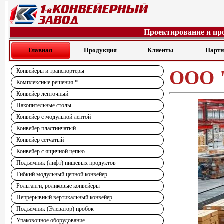
Проектирование и пр
Главная
Продукция
Клиенты
Парт
ООО "
Конвейеры и транспортеры
Комплексные решения *
Конвейер ленточный
Накопительные столы
Конвейер с модульной лентой
Конвейер пластинчатый
Конвейер сетчатый
Конвейер с ящичной цепью
Подъемник (лифт) пищевых продуктов
Гибкий модульный цепной конвейер
Рольганги, роликовые конвейеры
Непрерывный вертикальный конвейер
Подъёмник (Элеватор) пробок
Упаковочное оборудование