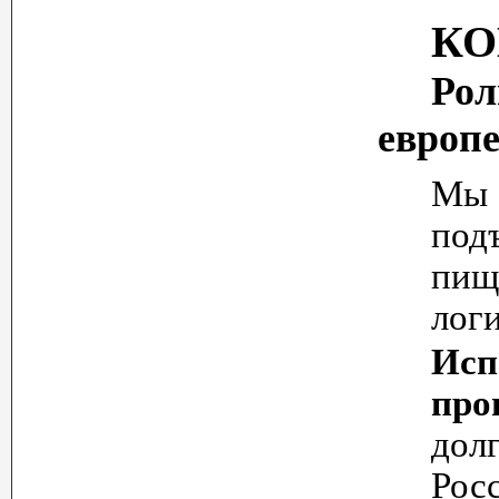
КО
Рол
европе
М
под
пищ
лог
Исп
про
дол
Рос