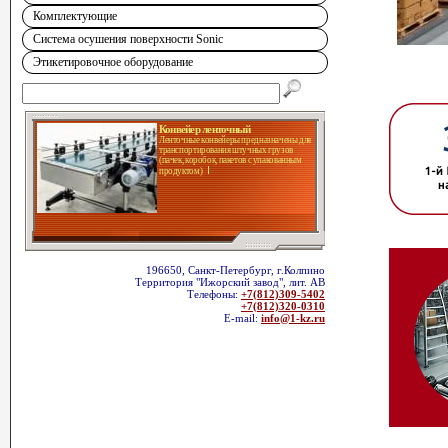
Комплектующие
Система осушения поверхности Sonic
Этикетировочное оборудование
Конвейер ленточный
Ленточные конвейеры предназначены для
транспортирования штучных грузов
(пачек, коробок, пакетов с упакованным
продуктом)
196650, Санкт-Петербург, г.Колпино
Территория "Ижорский завод", лит. АВ
Телефоны:
+7(812)309-5402
+7(812)320-0310
E-mail:
info@1-kz.ru