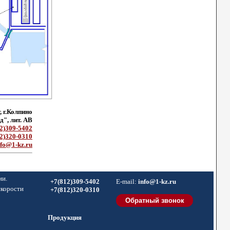
, г.Колпино
", лит. АВ
2)309-5402
2)320-0310
nfo@1-kz.ru
ии.
+7(812)309-5402
E-mail:
info@1-kz.ru
скорости
+7(812)320-0310
Продукция