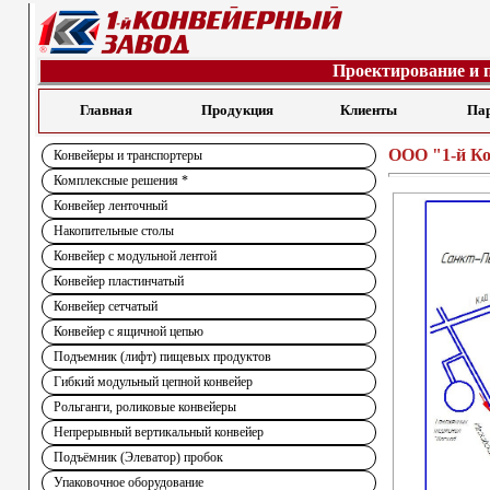
Проектирование и 
Главная
Продукция
Клиенты
Па
ООО "1-й Ко
Конвейеры и транспортеры
Комплексные решения *
Конвейер ленточный
Накопительные столы
Конвейер с модульной лентой
Конвейер пластинчатый
Конвейер сетчатый
Конвейер с ящичной цепью
Подъемник (лифт) пищевых продуктов
Гибкий модульный цепной конвейер
Рольганги, роликовые конвейеры
Непрерывный вертикальный конвейер
Подъёмник (Элеватор) пробок
Упаковочное оборудование