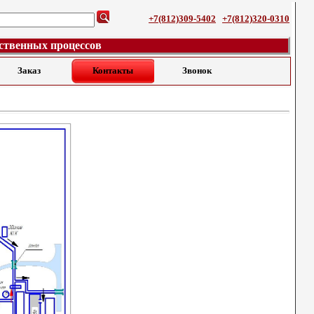
+7(812)309-5402
+7(812)320-0310
ственных процессов
Заказ
Контакты
Звонок