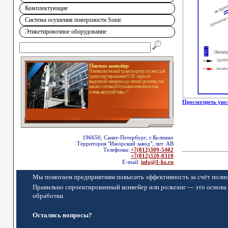
Комплектующие
Система осушения поверхности Sonic
Этикетировочное оборудование
Пневмо конвейер
Пневматический транспортер служит для
транспортирования ПЭТ-тары от
выдувной машины до линии розлива, так
как вес готовой бутылки невелик и она
очень неустойчива
Просмотреть уве
196650, Санкт-Петербург, г.Колпино
Территория "Ижорский завод", лит. АВ
Телефоны:
+7(812)309-5402
+7(812)320-0310
E-mail:
info@1-kz.ru
Мы помогаем предприятиям повысить эффективность за счёт полно
Правильно спроектированный конвейер или рольганг — это основа 
обработки.
Остались вопросы?