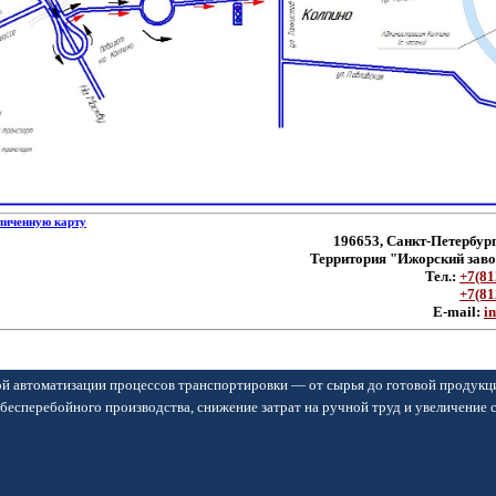
личенную карту
196653, Санкт-Петербург
Территория "Ижорский завод
Тел.:
+7(81
+7(81
E-mail:
i
й автоматизации процессов транспортировки — от сырья до готовой продукц
бесперебойного производства, снижение затрат на ручной труд и увеличение 