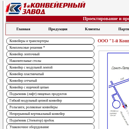
Проектирование и пр
Главная
Продукция
Клиенты
Парт
ООО "1-й Кон
Конвейеры и транспортеры
Комплексные решения *
Конвейер ленточный
Накопительные столы
Конвейер с модульной лентой
Конвейер пластинчатый
Конвейер сетчатый
Конвейер с ящичной цепью
Подъемник (лифт) пищевых продуктов
Гибкий модульный цепной конвейер
Рольганги, роликовые конвейеры
Непрерывный вертикальный конвейер
Подъёмник (Элеватор) пробок
Упаковочное оборудование