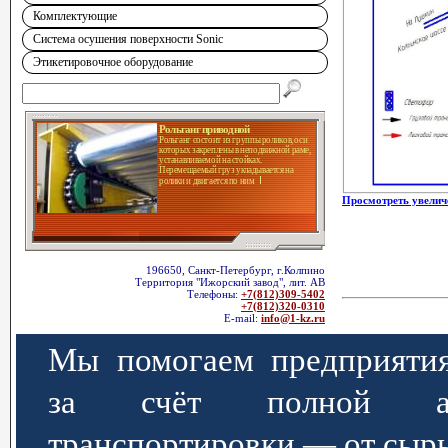
Комплектующие
Система осушения поверхности Sonic
Этикетировочное оборудование
Рольганг приводной
Рольганг состоит из группы роликов, оси
которых закреплены в неподвижной раме,
устанавливаемой на стойках.
Перемещаемый груз укладывается на
ролики и двигается по ним
Просмотреть увелич
196650, Санкт-Петербург, г.Колпино
Территория "Ижорский завод", лит. АВ
Телефоны:
+7(812)309-5402
+7(812)320-0310
E-mail:
info@1-kz.ru
Мы помогаем предприятия
за счёт полной авт
транспортировки — от сырь