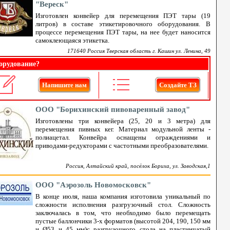
"Вереск"
Изготовлен конвейер для перемещения ПЭТ тары (19
литров) в составе этикетировочного оборудования. В
процессе перемещения ПЭТ тары, на нее будет наносится
самоклеющаяся этикетка.
171640 Россия Тверская область г. Кашин ул. Ленина, 49
орудование?
Напишите нам
Создайте ТЗ
ООО "Борихинский пивоваренный завод"
Изготовлены три конвейера (25, 20 и 3 метра) для
перемещения пивных кег. Материал модульной ленты -
полиацетал. Конвейра оснащены ограждениями и
приводами-редукторами с частотными преобразователями.
Россия, Алтайский край, посёлок Бориха, ул. Заводская,1
ООО "Аэрозоль Новомосковск"
В конце июля, наша компания изготовила уникальный по
сложности исполнения разгрузочный стол. Сложность
заключалась в том, что необходимо было перемещать
пустые баллончики 3-х форматов (высотой 204, 190, 150 мм
и Ø53 и 45 мм)с разгрузочного стола на пластинчатый