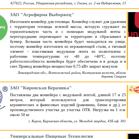
427622, Россия, Удмуртская республика, г. Глазов, ул. 2-ая Набережная, 13
ЗАО "Агрофирма Выборжец"
Изготовлен конвейер для теплицы. Конвейер служит для удаления
с территории теплицы зеленой массы, которую сгружают на
горизонтальную часть и с помощью модульной ленты с
перегородками перемещают за территорию и сбрасывают в
бункер. Большая часть конвейера будет находиться на улице,
поэтому конвейер изготовлен из нержавеющей стали, а тяговый
элемент - пластиковая модульная лента из полиэтилена с
рабочими температурами от -40 до +40°С, поэтому
работоспособность конвейера будет обеспечена и в дождь и в
снег. Привод конвейера мощностью 0,75 кВт закрыт кожухом.
Ленинградская обл., Всеволожский район, Колтушская волость, вблизи
деревни Старая
ЗАО "Кировская Керамика"
Поставлены два конвейера с модульной лентой, длиной 17 и 25
метров, который используются для транспортировки
керамических и фаянсовых изделий (раковины, бачки и др.), от
производственного участка до участка ОТК. Нагрузка на 1 п.м.
около 50 кг.
г. Киров, Кировская область, ул. Молодой гвардии, 43Б оф. 301
Универсальные Пищевые Технологии