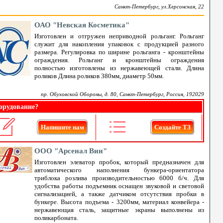
Санкт-Петербург, ул.Херсонская, 22
ОАО "Невская Косметика"
Изготовлен и отгружен неприводной рольганг. Рольганг
служит для накопления упаковок с продукцией разного
размера. Регулировка по ширине рольганга - кронштейны
ограждения. Рольганг и кронштейны ограждения
полностью изготовлены из нержавеющей стали. Длина
роликов Длина роликов 380мм, диаметр 50мм.
пр. Обуховской Обороны, д. 80, Санкт-Петербург, Россия, 192029
орудование?
Напишите нам
Создайте ТЗ
ООО "Арсенал Вин"
Изготовлен элеватор пробок, который предназначен для
автоматического наполнения бункера-ориентатора
триблока розлива производительностью 6000 б/ч. Для
удобства работы подъемник оснащен звуковой и световой
сигнализацией, а также датчиком отсутствия пробки в
бункере. Высота подъема - 3200мм, материал конвейера -
нержавеющая сталь, защитные экраны выполнены из
поликарбоната.