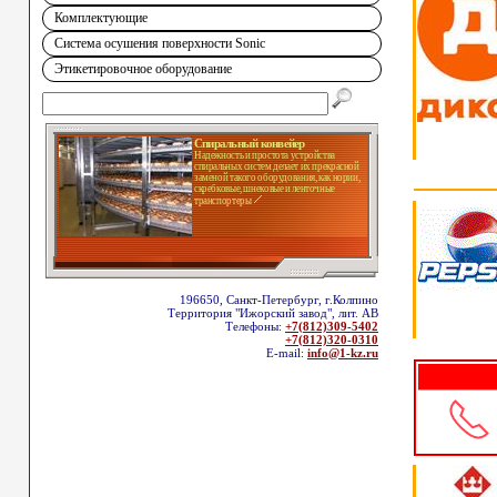
Комплектующие
Система осушения поверхности Sonic
Этикетировочное оборудование
Спиральный конвейер
Надежность и простота устройства
спиральных систем делает их прекрасной
заменой такого оборудования, как нории,
скребковые, шнековые и ленточные
транспортеры
196650, Санкт-Петербург, г.Колпино
Территория "Ижорский завод", лит. АВ
Телефоны:
+7(812)309-5402
+7(812)320-0310
E-mail:
info@1-kz.ru