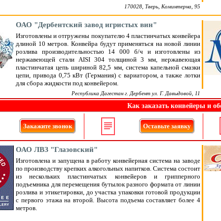
170028, Тверь, Коминтерна, 95
ОАО "Дербентский завод игристых вин"
Изготовлены и отгружены покупателю 4 пластинчатых конвейера
длиной 10 метров. Конвейра будут применяться на новой линии
розлива производительностью 14 000 б/ч и изготовлены из
нержавеющей стали AISI 304 толщиной 3 мм, нержавеющая
пластинчатая цепь шириной 82,5 мм, система капельной смазки
цепи, привода 0,75 кВт (Германия) с вариатором, а также лотки
для сбора жидкости под конвейером.
Республика Дагестан г. Дербент ул. Г. Давыдовой, 11
Как заказать конвейеры и об
Закажите звонок
Оставьте заявку
ОАО ЛВЗ "Глазовский"
Изготовлена и запущена в работу конвейерная система на заводе
по производству крепких алкогольных напитков. Система состоит
из нескольких пластинчатых конвейеров и грипперного
подъемника для перемещения бутылок разного формата от линии
розлива и этикетировки, до участка упаковки готовой продукции
с первого этажа на второй. Высота подъема составляет более 4
метров.