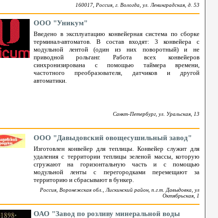
160017, Россия, г. Вологда, ул. Ленинградская, д. 53
ООО "Уникум"
Введено в эксплуатацию конвейерная система по сборке
терминал-автоматов. В состав входят: 3 конвейера с
модульной лентой (один из них поворотный) и не
приводной рольганг. Работа всех конвейеров
синхронизирована с помощью таймера времени,
частотного преобразователя, датчиков и другой
автоматики.
Санкт-Петербург, ул. Уральская, 13
ООО "Давыдовский овощесушильный завод"
Изготовлен конвейер для теплицы. Конвейер служит для
удаления с территории теплицы зеленой массы, которую
сгружают на горизонтальную часть и с помощью
модульной ленты с перегородками перемещают за
территорию и сбрасывают в бункер.
Россия, Воронежская обл., Лискинский район, п.г.т. Давыдовка, ул
Октябрьская, 1
ОАО "Завод по розливу минеральной воды