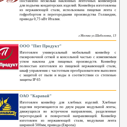
Поставлено несколько наклонных ленточных конвейеров
для подъема кондитерских изделий. Конвейера изготовлены
из нержавеющей стали, использована пищевая лента с
гофробортом и перегородками производства Голландии,
привода 0,75 кВт Италия.
г.Москва ул.Шаболовка, 13
ООО "Пит Продукт"
Изготовлен универсальный мобильный конвейер с
глазировочной сеткой и консольной частью с изменяемым
углом наклона для пищевых производств. Конвейер
полностью изготовлен из пищевой нержавеющей стали,
шкаф управления с частотным преобразователем выполнен
с защитой от пыли и воды в соответствии со степенью
защиты IP 65
ОАО "Каравай"
Изготовлен конвейер для хлебных изделий. Хлебные
изделия перемещаются по двум рядам модульной ленты,
движущихся во встречном направлении, разделенные
перегородкой и поворотной направляющей. Конвейер
изготовлен из нержавеющей стали, модульная лента
шириной 500мм, привода (Европа)