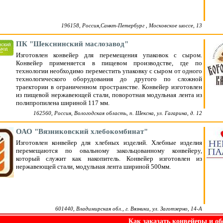
196158, Россия,Санкт-Петербург , Московское шоссе, 13
ПК "Шекснинский маслозавод"
Изготовлен конвейер для перемещения упаковок с сыром.
Конвейер применяется в пищевом производстве, где по
технологии необходимо переместить упаковку с сыром от одного
технологического оборудования до другого по сложной
траектории в ограниченном пространстве. Конвейер изготовлен
из пищевой нержавеющей стали, поворотная модульная лента из
полипропилена шириной 117 мм.
162560, Россия, Вологодская область, п. Шексна, ул. Гагарина, д. 12
ОАО "Вязниковский хлебокомбинат"
Изготовлен конвейер для хлебных изделий. Хлебные изделия
перемещаются по овальному закольцованному конвейеру,
который служит как накопитель. Конвейер изготовлен из
нержавеющей стали, модульная лента шириной 500мм.
601440, Владимирская обл., г. Вязники, ул. Заготзерно, 14-А
Как заказать конвейеры и об