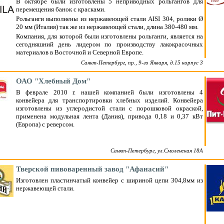
В октябре были изготовлены 5 неприводных рольгангов для
перемещения банок с красками.
Рольганги выполнены из нержавеющей стали AISI 304, ролики Ø
20 мм (Италия) так же из нержавеющей стали, длина 380-480 мм.
Компания, для которой были изготовлены рольганги, является на
сегодняшний день лидером по производству лакокрасочных
материалов в Восточной и Северной Европе.
Санкт-Петербург, пр., 9-го Января, д.15 корпус 3
ОАО "Хлебный Дом"
В феврале 2010 г. нашей компанией были изготовлены 4
конвейера для транспортировки хлебных изделий. Конвейера
изготовлены из углеродистой стали с порошковой окраской,
применена модульная лента (Дания), привода 0,18 и 0,37 кВт
(Европа) c реверсом.
Санкт-Петербург, ул.Смоленская 18А
Тверской пивоваренный завод "Афанасий"
Изготовлен пластинчатый конвейер с шириной цепи 304,8мм из
нержавеющей стали.