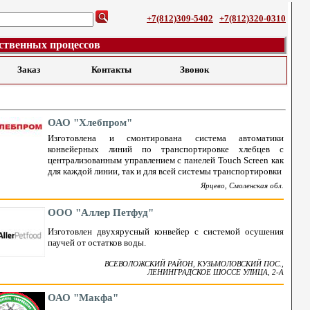
+7(812)309-5402
+7(812)320-0310
ственных процессов
Заказ
Контакты
Звонок
ОАО "Хлебпром"
Изготовлена и смонтирована система автоматики
конвейерных линий по транспортировке хлебцев с
централизованным управлением с панелей Touch Screen как
для каждой линии, так и для всей системы транспортировки
Ярцево, Смоленская обл.
ООО "Аллер Петфуд"
Изготовлен двухярусный конвейер с системой осушения
паучей от остатков воды.
ВСЕВОЛОЖСКИЙ РАЙОН, КУЗЬМОЛОВСКИЙ ПОС.,
ЛЕНИНГРАДСКОЕ ШОССЕ УЛИЦА, 2-А
ОАО "Макфа"