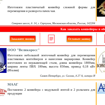
Изготовлен пластинчатый конвейер сложной формы для
перемещения и разворота пачек чая.
Северное шоссе, д. 14, г. Серпухов, Московская область, Россия, 142204
Как заказать конвейеры и об
Закажите звонок
Оставьте заявку
ООО "Великоросс"
Изготовлен небольшой ленточный конвейер для перемещения
пластиковых контейнеров и нанесения маркировки. Конвейер
изготовлен из нержавеющей стали, длина конвейера 1800мм,
ширина ленты ПВХ 180мм, высота 850мм, привод 0,18 кВт
(Италия)
Санкт-Петербург, ул. Салова, д.27 А, литера И
МААГ
Поставлено 2 конвейера с модульной лентой и 2 рольганга для
продукции