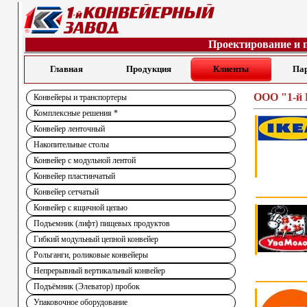
Проектирование и 
Главная
Продукция
Клиенты
Па
ООО "1-й 
Конвейеры и транспортеры
Комплексные решения *
Конвейер ленточный
Накопительные столы
Конвейер с модульной лентой
Конвейер пластинчатый
Конвейер сетчатый
Конвейер с ящичной цепью
Подъемник (лифт) пищевых продуктов
Гибкий модульный цепной конвейер
Рольганги, роликовые конвейеры
Непрерывный вертикальный конвейер
Подъёмник (Элеватор) пробок
Упаковочное оборудование