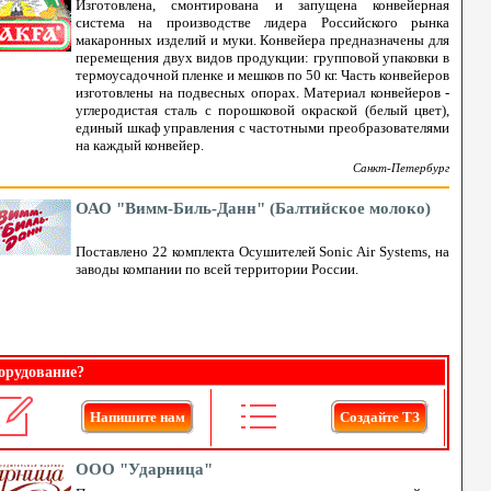
Изготовлена, смонтирована и запущена конвейерная
система на производстве лидера Российского рынка
макаронных изделий и муки. Конвейера предназначены для
перемещения двух видов продукции: групповой упаковки в
термоусадочной пленке и мешков по 50 кг. Часть конвейеров
изготовлены на подвесных опорах. Материал конвейеров -
углеродистая сталь с порошковой окраской (белый цвет),
единый шкаф управления с частотными преобразователями
на каждый конвейер.
Санкт-Петербург
ОАО "Вимм-Биль-Данн" (Балтийское молоко)
Поставлено 22 комплекта Осушителей Sonic Air Systems, на
заводы компании по всей территории России.
орудование?
Напишите нам
Создайте ТЗ
ООО "Ударница"