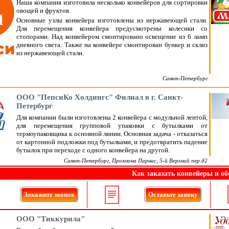
Наша компания изготовила несколько конвейеров для сортировки
овощей и фруктов.
Основные узлы конвейера изготовлены из нержавеющей стали.
Для перемещения конвейера предусмотрены колесики со
стопорами. Над конвейером смонтировано освещение из 6 ламп
дневного света. Также на конвейере смонтирован бункер и склиз
из нержавеющей стали.
Санкт-Петербург
ООО "ПепсиКо Холдингс" Филиал в г. Санкт-
Петербург
Для компании были изготовлены 2 конвейера с модульной лентой,
для перемещения групповой упаковки с бутылками от
термоупаковщика к основной линии. Основная задача - отказаться
от картонной подложки под бутылками, и предотвратить падение
бутылок при переходе с одного конвейера на другой.
Санкт-Петербург, Промзона Парнас, 5-й Верхний пер.д2
Как заказать конвейеры и об
Закажите звонок
Оставьте заявку
ООО "Тиккурила"