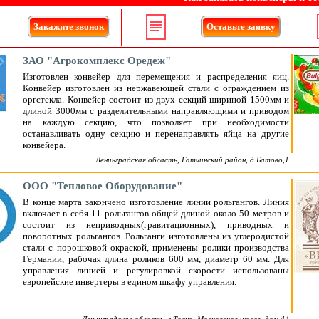
Закажите звонок
Оставьте заявку
ЗАО "Агрокомплекс Оредеж"
Изготовлен конвейер для перемещения и распределения яиц.
Конвейер изготовлен из нержавеющей стали с ограждением из
оргстекла. Конвейер состоит из двух секций шириной 1500мм и
длиной 3000мм с разделительными направляющими и приводом
на каждую секцию, что позволяет при необходимости
останавливать одну секцию и перенаправлять яйца на другие
конвейера.
Ленинградская область, Гатчинский район, д.Батово,1
ООО "Тепловое Оборудование"
В конце марта закончено изготовление линии рольгангов. Линия
включает в себя 11 рольгангов общей длиной около 50 метров и
состоит из неприводных(гравитационных), приводных и
поворотных рольгангов. Рольганги изготовлены из углеродистой
стали с порошковой окраской, применены ролики производства
Германии, рабочая длина роликов 600 мм, диаметр 60 мм. Для
управления линией и регулировкой скорости использованы
европейские инвертеры в едином шкафу управления.