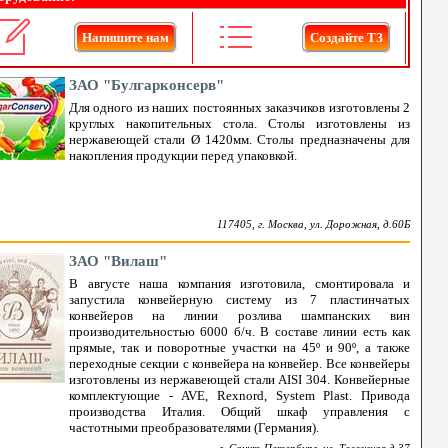
Напишите нам
Создайте ТЗ
ЗАО "Булгарконсерв"
Для одного из наших постоянных заказчиков изготовлены 2
круглых накопительных стола. Столы изготовлены из
нержавеющей стали Ø 1420мм. Столы предназначены для
накопления продукции перед упаковкой.
117405, г. Москва, ул. Дорожная, д.60Б
ЗАО "Вилаш"
В августе наша компания изготовила, смонтировала и
запустила конвейерную систему из 7 пластинчатых
конвейеров на линии розлива шампанских вин
производительностью 6000 б/ч. В составе линии есть как
прямые, так и поворотные участки на 45º и 90º, а также
переходные секции с конвейера на конвейер. Все конвейеры
изготовлены из нержавеющей стали AISI 304. Конвейерные
комплектующие - AVE, Rexnord, System Plast. Привода
производства Италия. Общий шкаф управления с
частотными преобразователями (Германия).