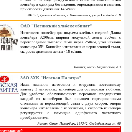
конвейер в один ряд без падения, опрокидывания и замятия,
при скорости движения 14 м/мин.
301651, Тульская область, г. Новомосковск, улица Свободы, д. 8
ОАО "Ногинский хлебокомбинат"
Изготовлен конвейер для подъема хлебных изделий. Длина
конвейера 3200мм, ширина модульной ленты 350мм, с
перегородками высотой 50мм через 250мм, угол наклона
конвейера 35°. Конвейер изготовлен из нержавеющей стали,
скорость движения ленты - 18 м/мин.
Ногинск, госсе Энтузиастов, д.3
ЗАО ЗХК "Невская Палитра"
Наша компания изготовила и отгрузила постоянному
клиенту 3 ленточных конвейера для сортировки тюбиков.
Для удобства обслуживающего персонала предприятия
каждый из конвейеров был оснащен сортировочными
столиками из нержавеющей стали с двух сторон, опоры
конвейера изготовлены с колесиками, а скорость конвейера
регулируется с помощью однофазного частотного
преобразователя.
Россия, Санкт-Петербург, 197342, Сердобольская ул., 68
орудование?