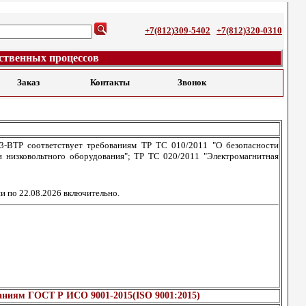
+7(812)309-5402
+7(812)320-0310
ственных процессов
Заказ
Контакты
Звонок
3-ВТР соответствует требованиям ТР ТС 010/2011 "О безопасности
 низковольтного оборудования"; ТР ТС 020/2011 "Электромагнитная
и по 22.08.2026 включительно.
м ГОСТ Р ИСО 9001-2015(ISO 9001:2015)