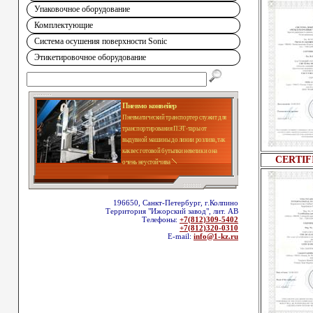
Упаковочное оборудование
Комплектующие
Система осушения поверхности Sonic
Этикетировочное оборудование
Пневмо конвейер
Пневматический транспортер служит для
транспортирования ПЭТ-тары от
выдувной машины до линии розлива, так
как вес готовой бутылки невелик и она
CERTIFI
очень неустойчива
196650, Санкт-Петербург, г.Колпино
Территория "Ижорский завод", лит. АВ
Телефоны:
+7(812)309-5402
+7(812)320-0310
E-mail:
info@1-kz.ru