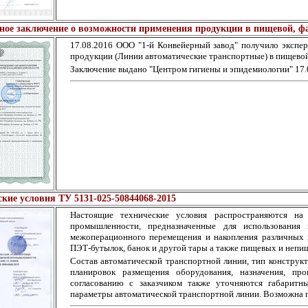
ное заключение о возможности применения продукции в пищевой, 
17.08.2016 ООО "1-й Конвейерный завод" получило экспер
продукции (Линии автоматические транспортные) в пищево
Заключение выдано "Центром гигиены и эпидемиологии" 17.0
ские условия ТУ 5131-025-50844068-2015
Настоящие технические условия распространяются на
промышленности, предназначенные для использования 
межоперационного перемещения и накопления различных пр
ПЭТ-бутылок, банок и другой тары а также пищевых и непи
Состав автоматической транспортной линии, тип конструкт
планировок размещения оборудования, назначения, пр
согласованию с заказчиком также уточняются габарит
параметры автоматической транспортной линии. Возможна п