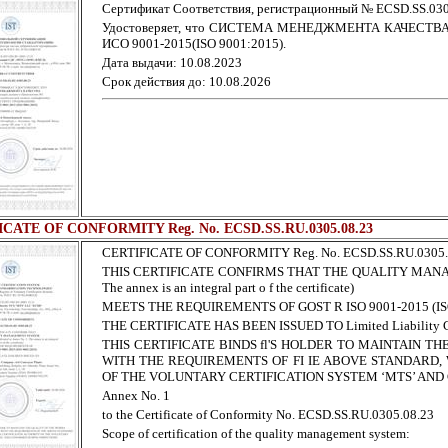
Сертификат Соответствия, регистрационный № ECSD.SS.030
Удостоверяет, что СИСТЕМА МЕНЕДЖМЕНТА КАЧЕСТВА на 
ИСО 9001-2015(ISO 9001:2015).
Дата выдачи: 10.08.2023
Срок действия до: 10.08.2026
CATE OF CONFORMITY Reg. No. ECSD.SS.RU.0305.08.23
CERTIFICATE OF CONFORMITY Reg. No. ECSD.SS.RU.0305.
THIS CERTIFICATE CONFIRMS THAT THE QUALITY MANAGEMENT
The annex is an integral part o f the certificate)
MEETS THE REQUIREMENTS OF GOST R ISO 9001-2015 (ISO
THE CERTIFICATE HAS BEEN ISSUED TO Limited Liability C
THIS CERTIFICATE BINDS fl'S HOLDER TO MAINTAIN 
WITH THE REQUIREMENTS OF FI IE ABOVE STANDARD, 
OF THE VOLUNTARY CERTIFICATION SYSTEM ‘MTS’ AND
Annex No. 1
to the Certificate of Conformity No. ECSD.SS.RU.0305.08.23
Scope of certification of the quality management system: