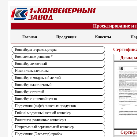
Проектирование и 
Главная
Продукция
Клиенты
Па
Сертифик
Конвейеры и транспортеры
Комплексные решения *
Деклара
Конвейер ленточный
Накопительные столы
Конвейер с модульной лентой
Конвейер пластинчатый
Конвейер сетчатый
Конвейер с ящичной цепью
Подъемник (лифт) пищевых продуктов
Гибкий модульный цепной конвейер
Рольганги, роликовые конвейеры
Непрерывный вертикальный конвейер
Сертиф
Подъёмник (Элеватор) пробок