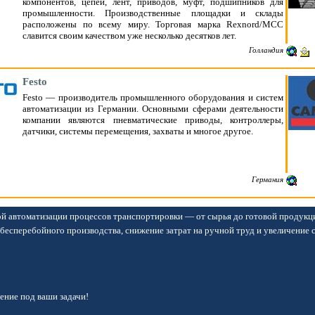
компонентов, цепей, лент, приводов, муфт, подшипников для
промышленности. Производственные площадки и склады
расположены по всему миру. Торговая марка Rexnord/МСС
славится своим качеством уже несколько десятков лет.
Голландия
Festo
Festo — производитель промышленного оборудования и систем
автоматизации из Германии. Основными сферами деятельности
компании являются пневматические приводы, контроллеры,
датчики, системы перемещения, захваты и многое другое.
Германия
й автоматизации процессов транспортировки — от сырья до готовой продукц
бесперебойного производства, снижение затрат на ручной труд и увеличение 
ние под ваши задачи!