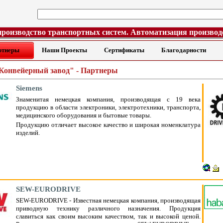
производство транспортных систем. Автоматизация производ
ртнеры
Наши Проекты
Сертификаты
Благодарности
Конвейерный завод" - Партнеры
Siemens
Знаменитая немецкая компания, производящая с 19 века
продукцию в области электроники, электротехники, транспорта,
медицинского оборудования и бытовые товары.
Продукцию отличает высокое качество и широкая номенклатура
изделий.
SEW-EURODRIVE
SEW-EURODRIVE - Известная немецкая компания, производящая
приводную технику различного назначения. Продукция
славиться как своим высоким качеством, так и высокой ценой.