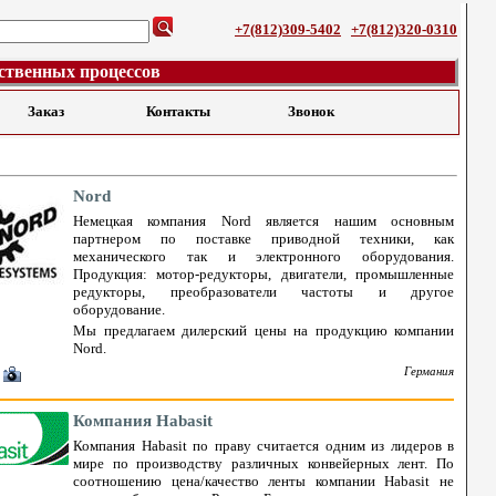
+7(812)309-5402
+7(812)320-0310
ственных процессов
Заказ
Контакты
Звонок
Nord
Немецкая компания Nord является нашим основным
партнером по поставке приводной техники, как
механического так и электронного оборудования.
Продукция: мотор-редукторы, двигатели, промышленные
редукторы, преобразователи частоты и другое
оборудование.
Мы предлагаем дилерский цены на продукцию компании
Nord.
Германия
Компания Habasit
Компания Habasit по праву считается одним из лидеров в
мире по производству различных конвейерных лент. По
соотношению цена/качество ленты компании Habasit не