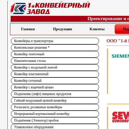
Проектирование и 
Главная
Продукция
Клиенты
Па
ООО "1-й 
Конвейеры и транспортеры
Комплексные решения *
Конвейер ленточный
Накопительные столы
Конвейер с модульной лентой
Конвейер пластинчатый
Конвейер сетчатый
Конвейер с ящичной цепью
Подъемник (лифт) пищевых продуктов
Гибкий модульный цепной конвейер
Рольганги, роликовые конвейеры
Непрерывный вертикальный конвейер
Подъёмник (Элеватор) пробок
Упаковочное оборудование