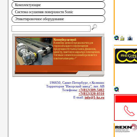
Комплектующие
Система осушения поверхности Sonic
Этикетировочное оборудование
Конвейер цепной
Конвейер цепной предназначен для
горизонтального перемещения
продукции (бутылок, банок, флаконов,
канистр, пакетов) в закрытых помещениях.
Тяговым элементом конвейера является
пластинчатая цепь
196650, Санкт-Петербург, г.Колпино
Территория "Ижорский завод", лит. АВ
Телефоны:
+7(812)309-5402
+7(812)320-0310
E-mail:
info@1-kz.ru