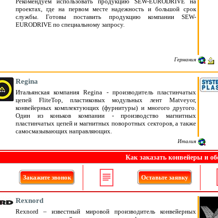
Рекомендуем использовать продукцию SEW-EURODRIVE на
проектах, где на первом месте надежность и большой срок
службы. Готовы поставить продукцию компании SEW-
EURODRIVE по специальному запросу.
Германия
Regina
Итальянская компания Regina - производитель пластинчатых
цепей FliteTop, пластиковых модульных лент Matveyor,
конвейерных комплектующих (фурнитуры) и многого другого.
Один из коньков компании - производство магнитных
пластинчатых цепей и магнитных поворотных секторов, а также
самосмазывающих направляющих.
Италия
Как заказать конвейеры и об
Закажите звонок
Оставьте заявку
Rexnord
Rexnord – известный мировой производитель конвейерных