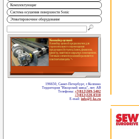
Комплектующие
Система осушения поверхности Sonic
Этикетировочное оборудование
Конвейер цепной
Конвейер цепной предназначен для
горизонтального перемещения
продукции (бутылок, банок, флаконов,
канистр, пакетов) в закрытых помещениях.
Тяговым элементом конвейера является
пластинчатая цепь
196650, Санкт-Петербург, г.Колпино
Территория "Ижорский завод", лит. АВ
Телефоны:
+7(812)309-5402
+7(812)320-0310
E-mail:
info@1-kz.ru