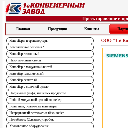
Проектирование и пр
Главная
Продукция
Клиенты
Парт
ООО "1-й Ко
Конвейеры и транспортеры
Комплексные решения *
Конвейер ленточный
Накопительные столы
Конвейер с модульной лентой
Конвейер пластинчатый
Конвейер сетчатый
Конвейер с ящичной цепью
Подъемник (лифт) пищевых продуктов
Гибкий модульный цепной конвейер
Рольганги, роликовые конвейеры
Непрерывный вертикальный конвейер
Подъёмник (Элеватор) пробок
Упаковочное оборудование