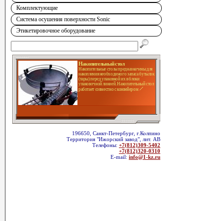
Комплектующие
Система осушения поверхности Sonic
Этикетировочное оборудование
Накопительный стол
Накопительные столы предназначены для
накопления необходимого запаса бутылок
(тары) перед упаковкой их в блоки
упаковочной линией. Накопительный стол
работает совместно с конвейером
196650, Санкт-Петербург, г.Колпино
Территория "Ижорский завод", лит. АВ
Телефоны:
+7(812)309-5402
+7(812)320-0310
E-mail:
info@1-kz.ru