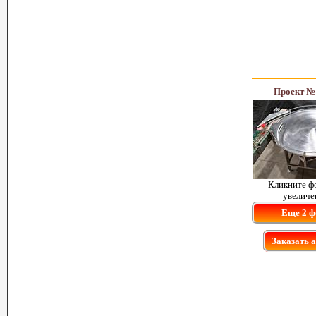
Проект №
Кликните ф
увеличе
Еще 2 ф
Заказать 