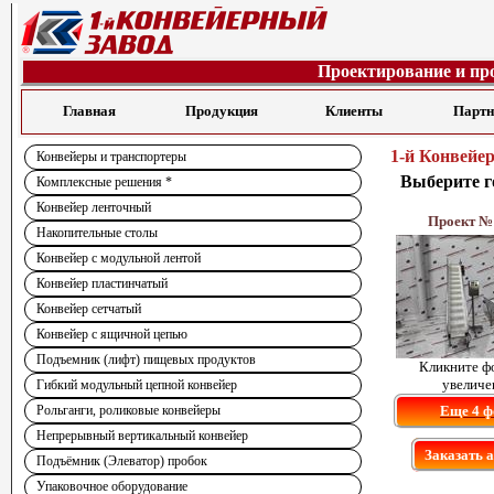
Проектирование и пр
Главная
Продукция
Клиенты
Парт
1-й Конвейе
Конвейеры и транспортеры
Выберите г
Комплексные решения *
Конвейер ленточный
Проект №
Накопительные столы
Конвейер с модульной лентой
Конвейер пластинчатый
Конвейер сетчатый
Конвейер с ящичной цепью
Подъемник (лифт) пищевых продуктов
Кликните ф
увеличе
Гибкий модульный цепной конвейер
Рольганги, роликовые конвейеры
Еще 4 ф
Непрерывный вертикальный конвейер
Заказать 
Подъёмник (Элеватор) пробок
Упаковочное оборудование