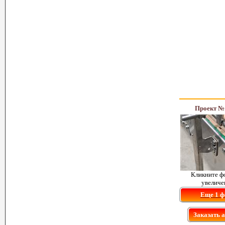
Проект №
Кликните ф
увеличе
Еще 1 ф
Заказать 