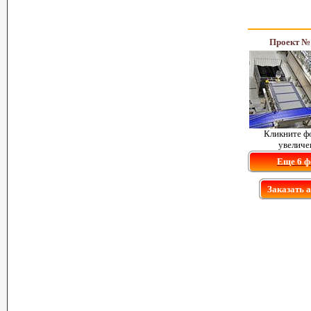
Проект №
Кликните ф
увеличе
Еще 6 ф
Заказать 