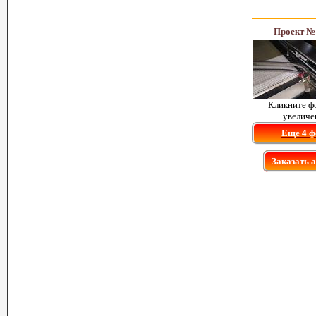
Проект №
Кликните ф
увеличе
Еще 4 ф
Заказать 