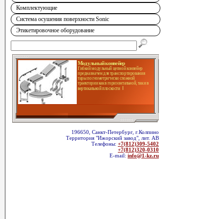
Комплектующие
Система осушения поверхности Sonic
Этикетировочное оборудование
Модульный конвейер
Гибкий модульный цепной конвейер
предназначен для транспортирования
тары по геометрически сложной
траектории как в горизонтальной, так и в
вертикальной плоскости
196650, Санкт-Петербург, г.Колпино
Территория "Ижорский завод", лит. АВ
Телефоны:
+7(812)309-5402
+7(812)320-0310
E-mail:
info@1-kz.ru