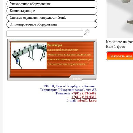
Упаковочное оборудование
Комплектующие
Система осушения поверхности Sonic
Этикетировочное оборудование
Кликните на фо
Конвейеры
Еще 1 фото
Наши конвейеры по качеству
соответствуют импортным аналогам при
Заказать ана
идентичных характеристиках, но выгодно
отличаются от них разумной ценой.
196650, Санкт-Петербург, г.Колпино
Территория "Ижорский завод", лит. АВ
Телефоны:
+7(812)309-5402
+7(812)320-0310
E-mail:
info@1-kz.ru