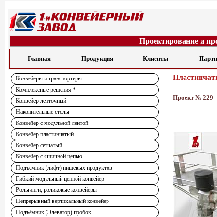
Проектирование и пр
Главная
Продукция
Клиенты
Парт
Пластинчат
Конвейеры и транспортеры
Комплексные решения *
Проект № 229
Конвейер ленточный
Накопительные столы
Конвейер с модульной лентой
Конвейер пластинчатый
Конвейер сетчатый
Конвейер с ящичной цепью
Подъемник (лифт) пищевых продуктов
Гибкий модульный цепной конвейер
Рольганги, роликовые конвейеры
Непрерывный вертикальный конвейер
Подъёмник (Элеватор) пробок