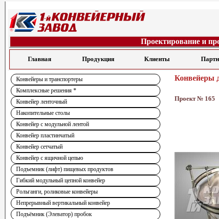
Проектирование и пр
Главная
Продукция
Клиенты
Парт
Конвейеры 
Конвейеры и транспортеры
Комплексные решения *
Проект № 165
Конвейер ленточный
Накопительные столы
Конвейер с модульной лентой
Конвейер пластинчатый
Конвейер сетчатый
Конвейер с ящичной цепью
Подъемник (лифт) пищевых продуктов
Гибкий модульный цепной конвейер
Рольганги, роликовые конвейеры
Непрерывный вертикальный конвейер
Подъёмник (Элеватор) пробок