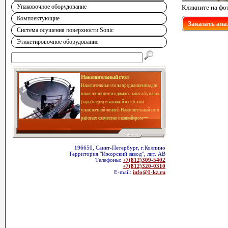
Упаковочное оборудование
Кликните на фо
Комплектующие
Заказать ана
Система осушения поверхности Sonic
Этикетировочное оборудование
Накопительный стол
Накопительные столы предназначены для
накопления необходимого запаса бутылок
(тары) перед упаковкой их в блоки
упаковочной линией. Накопительный стол
работает совместно с конвейером
196650, Санкт-Петербург, г.Колпино
Территория "Ижорский завод", лит. АВ
Телефоны:
+7(812)309-5402
+7(812)320-0310
E-mail:
info@1-kz.ru