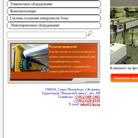
Упаковочное оборудование
Комплектующие
Система осушения поверхности Sonic
Этикетировочное оборудование
Рольганг приводной
Рольганг состоит из группы роликов, оси
которых закреплены в неподвижной раме,
устанавливаемой на стойках.
Перемещаемый груз укладывается на
Кликните на фо
ролики и двигается по ним
Заказать ана
196650, Санкт-Петербург, г.Колпино
Территория "Ижорский завод", лит. АВ
Телефоны:
+7(812)309-5402
+7(812)320-0310
E-mail:
info@1-kz.ru