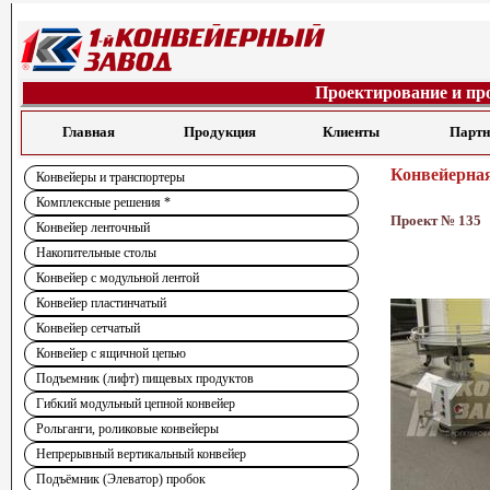
Проектирование и пр
Главная
Продукция
Клиенты
Парт
Конвейерная
Конвейеры и транспортеры
Комплексные решения *
Проект № 135
Конвейер ленточный
Накопительные столы
Конвейер с модульной лентой
Конвейер пластинчатый
Конвейер сетчатый
Конвейер с ящичной цепью
Подъемник (лифт) пищевых продуктов
Гибкий модульный цепной конвейер
Рольганги, роликовые конвейеры
Непрерывный вертикальный конвейер
Подъёмник (Элеватор) пробок