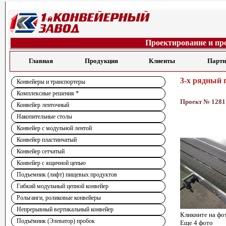
Проектирование и пр
Главная
Продукция
Клиенты
Парт
3-х рядный 
Конвейеры и транспортеры
Комплексные решения *
Проект № 1281
Конвейер ленточный
Накопительные столы
Конвейер с модульной лентой
Конвейер пластинчатый
Конвейер сетчатый
Конвейер с ящичной цепью
Подъемник (лифт) пищевых продуктов
Гибкий модульный цепной конвейер
Рольганги, роликовые конвейеры
Непрерывный вертикальный конвейер
Кликните на фо
Подъёмник (Элеватор) пробок
Еще 4 фото