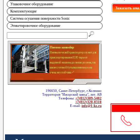
Упаковочное оборудование
Заказать ана
Комплектующие
Система осушения поверхности Sonic
Этикетировочное оборудование
Пневмо конвейер
Пневматический транспортер служит для
транспортирования ПЭТ-тары от
выдувной машины до линии розлива, так
как вес готовой бутылки невелик и она
очень неустойчива
196650, Санкт-Петербург, г.Колпино
Территория "Ижорский завод", лит. АВ
Телефоны:
+7(812)309-5402
+7(812)320-0310
E-mail:
info@1-kz.ru