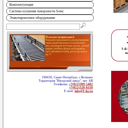
Комплектующие
Система осушения поверхности Sonic
Этикетировочное оборудование
Рольганг неприводной
Рольганги применяются для перемещения
самых разнообразных по назначению,
весу и размерам штучных грузов: деталей
машин, литейных форм, опок, ящиков,
труб, прокатных балок, досок, брусков и
т.п.
196650, Санкт-Петербург, г.Колпино
Территория "Ижорский завод", лит. АВ
Телефоны:
+7(812)309-5402
+7(812)320-0310
E-mail:
info@1-kz.ru