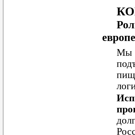
КО
Рол
европе
М
под
пищ
лог
Исп
про
дол
Рос