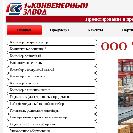
Проектирование и пр
Главная
Продукция
Клиенты
Парт
ООО "
Конвейеры и транспортеры
Комплексные решения *
Конвейер ленточный
Накопительные столы
Конвейер с модульной лентой
Конвейер пластинчатый
Конвейер сетчатый
Конвейер с ящичной цепью
Подъемник (лифт) пищевых продуктов
Гибкий модульный цепной конвейер
Рольганги, роликовые конвейеры
Непрерывный вертикальный конвейер
Подъёмник (Элеватор) пробок
Упаковочное оборудование