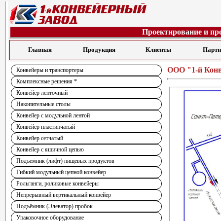
Проектирование и пр
Главная
Продукция
Клиенты
Парт
ООО "1-й Кон
Конвейеры и транспортеры
Комплексные решения *
Конвейер ленточный
Накопительные столы
Конвейер с модульной лентой
Конвейер пластинчатый
Конвейер сетчатый
Конвейер с ящичной цепью
Подъемник (лифт) пищевых продуктов
Гибкий модульный цепной конвейер
Рольганги, роликовые конвейеры
Непрерывный вертикальный конвейер
Подъёмник (Элеватор) пробок
Упаковочное оборудование