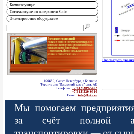
Комплектующие
Система осушения поверхности Sonic
Этикетировочное оборудование
Рольганг приводной
Рольганг состоит из группы роликов, оси
которых закреплены в неподвижной раме,
устанавливаемой на стойках.
Перемещаемый груз укладывается на
ролики и двигается по ним
Просмотреть увелич
196650, Санкт-Петербург, г.Колпино
Территория "Ижорский завод", лит. АВ
Телефоны:
+7(812)309-5402
+7(812)320-0310
E-mail:
info@1-kz.ru
Мы помогаем предприятия
за счёт полной авт
транспортировки — от сырь