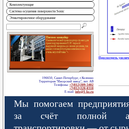
Комплектующие
Система осушения поверхности Sonic
Этикетировочное оборудование
Пневмо конвейер
Пневматический транспортер служит для
транспортирования ПЭТ-тары от
выдувной машины до линии розлива, так
как вес готовой бутылки невелик и она
очень неустойчива
Просмотреть увелич
196650, Санкт-Петербург, г.Колпино
Территория "Ижорский завод", лит. АВ
Телефоны:
+7(812)309-5402
+7(812)320-0310
E-mail:
info@1-kz.ru
Мы помогаем предприятия
за счёт полной авт
транспортировки — от сырь