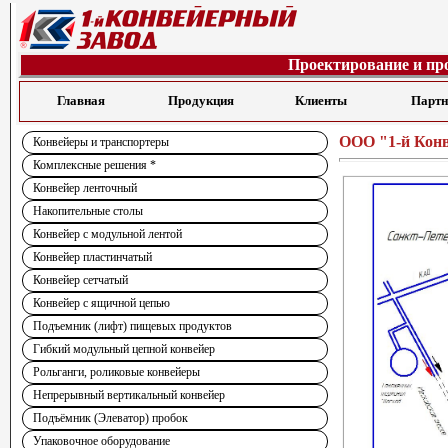
Проектирование и пр
Главная
Продукция
Клиенты
Парт
ООО "1-й Кон
Конвейеры и транспортеры
Комплексные решения *
Конвейер ленточный
Накопительные столы
Конвейер с модульной лентой
Конвейер пластинчатый
Конвейер сетчатый
Конвейер с ящичной цепью
Подъемник (лифт) пищевых продуктов
Гибкий модульный цепной конвейер
Рольганги, роликовые конвейеры
Непрерывный вертикальный конвейер
Подъёмник (Элеватор) пробок
Упаковочное оборудование