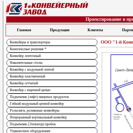
Проектирование и пр
Главная
Продукция
Клиенты
Парт
ООО "1-й Кон
Конвейеры и транспортеры
Комплексные решения *
Конвейер ленточный
Накопительные столы
Конвейер с модульной лентой
Конвейер пластинчатый
Конвейер сетчатый
Конвейер с ящичной цепью
Подъемник (лифт) пищевых продуктов
Гибкий модульный цепной конвейер
Рольганги, роликовые конвейеры
Непрерывный вертикальный конвейер
Подъёмник (Элеватор) пробок
Упаковочное оборудование