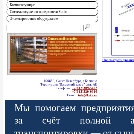
Комплектующие
Система осушения поверхности Sonic
Этикетировочное оборудование
Спиральный конвейер
Надежность и простота устройства
спиральных систем делает их прекрасной
заменой такого оборудования, как нории,
скребковые, шнековые и ленточные
транспортеры
Просмотреть увелич
196650, Санкт-Петербург, г.Колпино
Территория "Ижорский завод", лит. АВ
Телефоны:
+7(812)309-5402
+7(812)320-0310
E-mail:
info@1-kz.ru
Мы помогаем предприятия
за счёт полной авт
транспортировки — от сырь