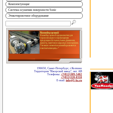
Комплектующие
Система осушения поверхности Sonic
Этикетировочное оборудование
Конвейер цепной
Конвейер цепной предназначен для
горизонтального перемещения
продукции (бутылок, банок, флаконов,
канистр, пакетов) в закрытых помещениях.
Тяговым элементом конвейера является
пластинчатая цепь
196650, Санкт-Петербург, г.Колпино
Территория "Ижорский завод", лит. АВ
Телефоны:
+7(812)309-5402
+7(812)320-0310
E-mail:
info@1-kz.ru