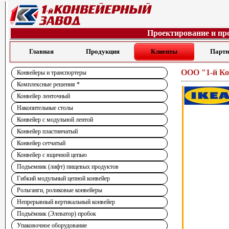
Проектирование и пр
Главная
Продукция
Клиенты
Парт
ООО "1-й Ко
Конвейеры и транспортеры
Комплексные решения *
Конвейер ленточный
Накопительные столы
Конвейер с модульной лентой
Конвейер пластинчатый
Конвейер сетчатый
Конвейер с ящичной цепью
Подъемник (лифт) пищевых продуктов
Гибкий модульный цепной конвейер
Рольганги, роликовые конвейеры
Непрерывный вертикальный конвейер
Подъёмник (Элеватор) пробок
Упаковочное оборудование