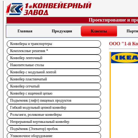
Проектирование и пр
Главная
Продукция
Клиенты
Парт
ООО "1-й Ко
Конвейеры и транспортеры
Комплексные решения *
Конвейер ленточный
Накопительные столы
Конвейер с модульной лентой
Конвейер пластинчатый
Конвейер сетчатый
Конвейер с ящичной цепью
Подъемник (лифт) пищевых продуктов
Гибкий модульный цепной конвейер
Рольганги, роликовые конвейеры
Непрерывный вертикальный конвейер
Подъёмник (Элеватор) пробок
Упаковочное оборудование