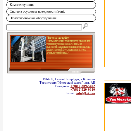
Комплектующие
Система осушения поверхности Sonic
Этикетировочное оборудование
Пневмо конвейер
Пневматический транспортер служит для
транспортирования ПЭТ-тары от
выдувной машины до линии розлива, так
как вес готовой бутылки невелик и она
очень неустойчива
196650, Санкт-Петербург, г.Колпино
Территория "Ижорский завод", лит. АВ
Телефоны:
+7(812)309-5402
+7(812)320-0310
E-mail:
info@1-kz.ru