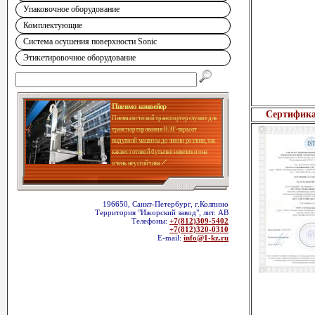
Упаковочное оборудование
Комплектующие
Система осушения поверхности Sonic
Этикетировочное оборудование
Пневмо конвейер
Сертифик
Пневматический транспортер служит для
транспортирования ПЭТ-тары от
выдувной машины до линии розлива, так
как вес готовой бутылки невелик и она
очень неустойчива
196650, Санкт-Петербург, г.Колпино
Территория "Ижорский завод", лит. АВ
Телефоны:
+7(812)309-5402
+7(812)320-0310
E-mail:
info@1-kz.ru