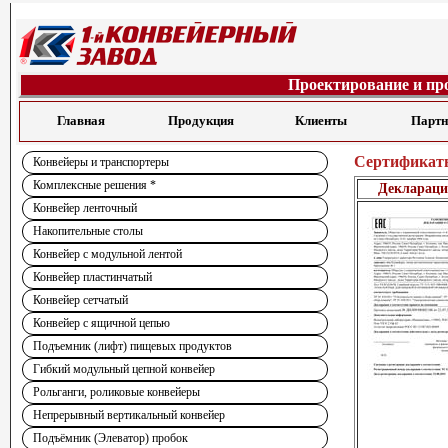
Проектирование и пр
Главная
Продукция
Клиенты
Парт
Сертификат
Конвейеры и транспортеры
Комплексные решения *
Деклараци
Конвейер ленточный
Накопительные столы
Конвейер с модульной лентой
Конвейер пластинчатый
Конвейер сетчатый
Конвейер с ящичной цепью
Подъемник (лифт) пищевых продуктов
Гибкий модульный цепной конвейер
Рольганги, роликовые конвейеры
Непрерывный вертикальный конвейер
Подъёмник (Элеватор) пробок