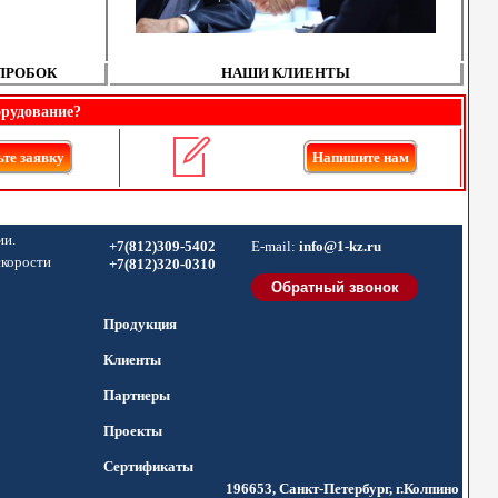
ПРОБОК
НАШИ КЛИЕНТЫ
орудование?
те заявку
Напишите нам
ии.
+7(812)309-5402
E-mail:
info@1-kz.ru
скорости
+7(812)320-0310
Продукция
Клиенты
Партнеры
Проекты
Сертификаты
196653, Санкт-Петербург, г.Колпино