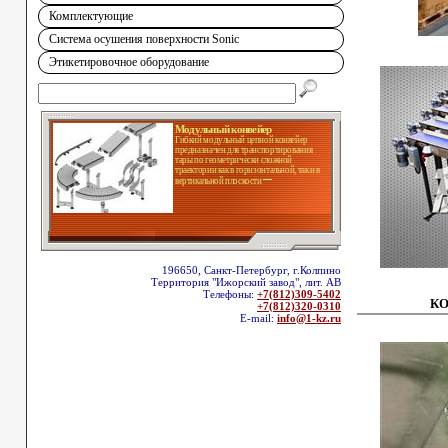
Комплектующие
Система осушения поверхности Sonic
Этикетировочное оборудование
Модульный конвейер
Гибкий модульный цепной конвейер
предназначен для транспортирования
тары по геометрически сложной
траектории как в горизонтальной, так и в
вертикальной плоскости
196650, Санкт-Петербург, г.Колпино
Территория "Ижорский завод", лит. АВ
Телефоны:
+7(812)309-5402
К
+7(812)320-0310
E-mail:
info@1-kz.ru