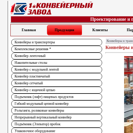
Проектирование и 
Главная
Продукция
Клиенты
Па
Конвейеры и тран
Конвейеры и транспортеры
Конвейеры 
Комплексные решения *
Конвейер ленточный
Накопительные столы
Конвейер с модульной лентой
Конвейер пластинчатый
Конвейер сетчатый
Конвейер с ящичной цепью
Подъемник (лифт) пищевых продуктов
Гибкий модульный цепной конвейер
Рольганги, роликовые конвейеры
Непрерывный вертикальный конвейер
Подъёмник (Элеватор) пробок
Упаковочное оборудование