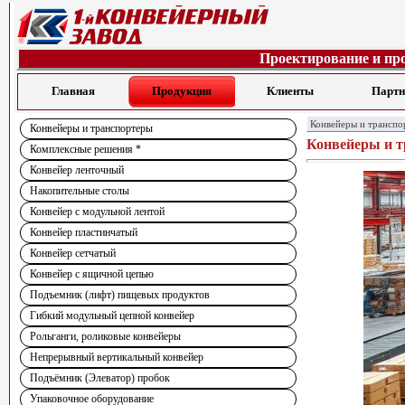
Проектирование и пр
Главная
Продукция
Клиенты
Парт
Конвейеры и транспо
Конвейеры и транспортеры
Конвейеры и 
Комплексные решения *
Конвейер ленточный
Накопительные столы
Конвейер с модульной лентой
Конвейер пластинчатый
Конвейер сетчатый
Конвейер с ящичной цепью
Подъемник (лифт) пищевых продуктов
Гибкий модульный цепной конвейер
Рольганги, роликовые конвейеры
Непрерывный вертикальный конвейер
Подъёмник (Элеватор) пробок
Упаковочное оборудование