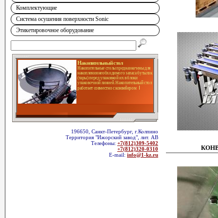
Комплектующие
Система осушения поверхности Sonic
Этикетировочное оборудование
Накопительный стол
Накопительные столы предназначены для
накопления необходимого запаса бутылок
(тары) перед упаковкой их в блоки
упаковочной линией. Накопительный стол
работает совместно с конвейером
196650, Санкт-Петербург, г.Колпино
Территория "Ижорский завод", лит. АВ
Телефоны:
+7(812)309-5402
КОН
+7(812)320-0310
E-mail:
info@1-kz.ru